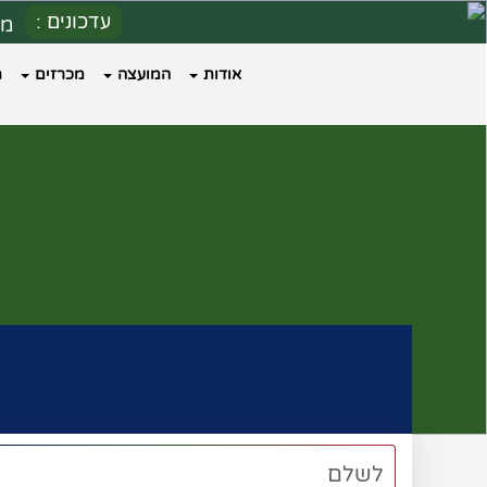
עדכונים :
מספ
הערכ
אודות
המועצה
מכרזים
ת
הו
כי
לשלם