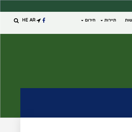
ות
תיירות
חירום
AR
HE