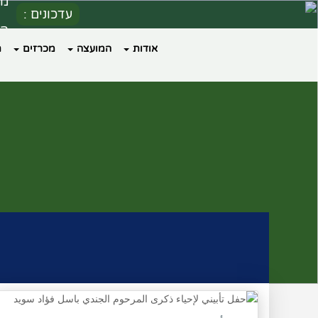
הערכ
עדכונים :
הו
אודות
המועצה
מכרזים
ת
כי