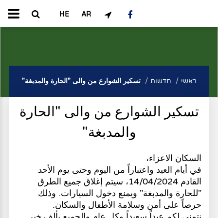
HE
AR
ראשי
חדשות
تسكير الشوارع من والى "الحارة والمدبغة"
تسكير الشوارع من والى "الحارة
والمدبغة"
السكان الاعزاء،
في أيام العيد واعتباراً من اليوم وحتى يوم الأحد
القادم 14/04/2024، سيتم إغلاق جميع الطرق
"للحارة والمدبغة" ويمنع دخول السيارات. وذلك
حرصاً على أمن وسلامة الأطفال والسكان.
نتمنى لكم عيداً سعيداً وكل عام والجميع بألف خير .