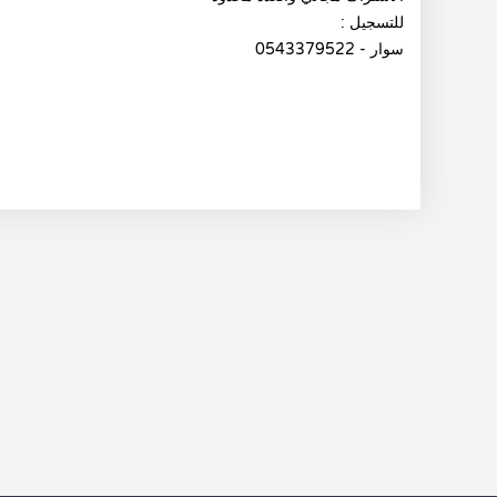
للتسجيل :
سوار - 0543379522