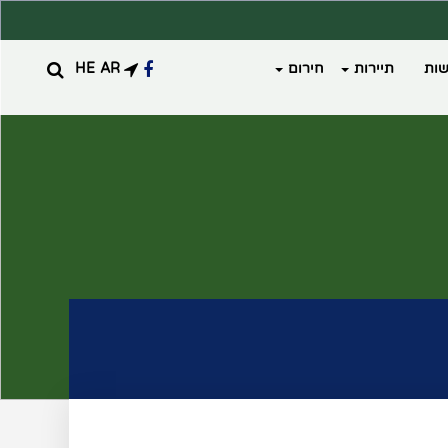
ות
תיירות
חירום
AR
HE