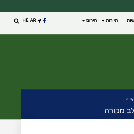
ות
תיירות
חירום
AR
HE