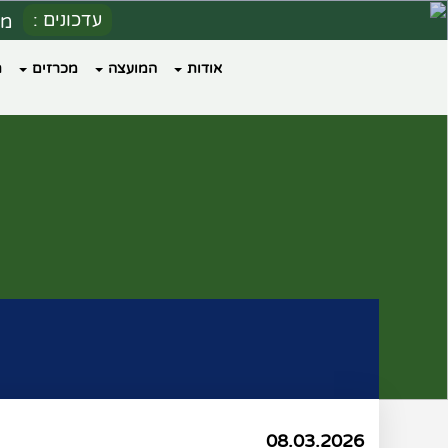
עדכונים :
מספ
הערכ
אודות
המועצה
מכרזים
ת
הו
כי
08.03.2026