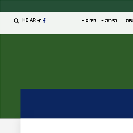
ות
תיירות
חירום
AR
HE