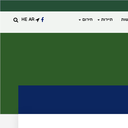
ות
תיירות
חירום
AR
HE