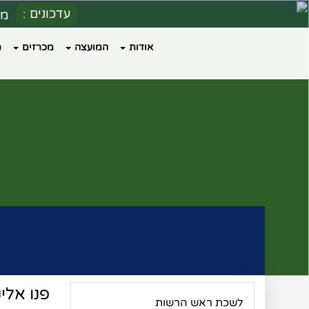
עדכונים :
מספ
הערכ
אודות
המועצה
מכרזים
ת
הו
כי
פנו אלינו
לשכת ראש הרשות