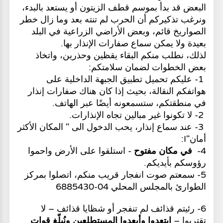
البعض قد بدأ بموسم قطف الزيتون أو يستعد بالبدء،
ونرغب تذكيركم أن الحرب لم تنته بعد وما زال خطر
الصواريخ قائم، وبعض الأراضي الزراعية في البلد
بعيدة ولا يمكن سماع صفارات الإنذار بها.
لذلك، نطلب منكم البقاء يقظين وحذرين، واتخاذ
بعض الخطوات لضمان سلامتكم:
1- عليكم تحميل تطبيق الجبهة الداخلية على
هواتفكم النقالة، بحيث إذا كان هناك صفارات إنذار
في منطقتكم، ستسمعونه أيضًا عبر الهاتف.
2- لا تكونوا غير مبالين تجاه الإنذارات.
3- عند سماع إنذار، يحب الدخول الى " المكان الأكثر
أمان"I:
4-
في مكان مفتوح
- استلقوا على الأرض واحموا
رؤوسكم بأيديكم.
5- سمعتم صوت انفجار قريب منكم، اتصلوا بمركز
الطوارئ بالمجلس المحلي 04-6885430
6- رئيتم قذائف لم تنفجر أو شظايا قذائف – لا
تقتربوا –
ابتعدوا وأبعدوا المستطلعين ونُبلّغ قوات